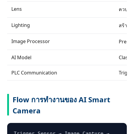
Lens
ควบคุม
Lighting
สร้าง 
Image Processor
Pre-pr
AI Model
Classif
PLC Communication
Trigge
Flow การทำงานของ AI Smart
Camera
Trigger Sensor → Image Capture →