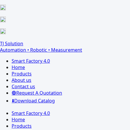
Skip
Facebook
YouTube
to
page
page
content
opens
opens
in
in
new
new
window
window
TJ Solution
Automation • Robotic • Measurement
Smart Factory 4.0
Home
Products
About us
Contact us
🟢Request A Quotation
⬇️Download Catalog
Smart Factory 4.0
Home
Products