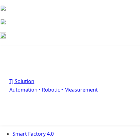
Skip
Facebook
YouTube
to
page
page
content
opens
opens
in
in
new
new
window
window
TJ Solution
Automation • Robotic • Measurement
Smart Factory 4.0