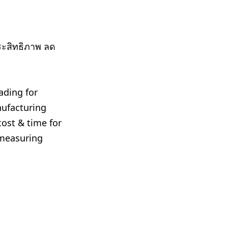
surement
ะสิทธิภาพ ลด
ading for
ufacturing
ost & time for
 measuring