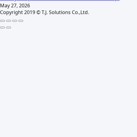
May 27, 2026
Copyright 2019 © T.J. Solutions Co.,Ltd.
Go
to
Top