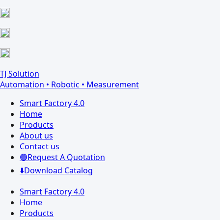
Skip
Facebook
YouTube
to
page
page
content
opens
opens
in
in
new
new
window
window
TJ Solution
Automation • Robotic • Measurement
Smart Factory 4.0
Home
Products
About us
Contact us
🟢Request A Quotation
⬇️Download Catalog
Smart Factory 4.0
Home
Products