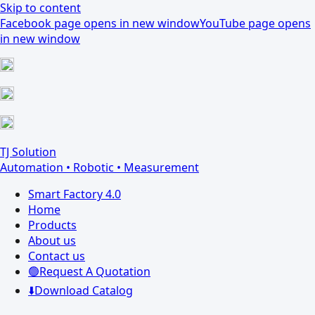
Skip to content
Facebook page opens in new window
YouTube page opens
in new window
TJ Solution
Automation • Robotic • Measurement
Smart Factory 4.0
Home
Products
About us
Contact us
🟢Request A Quotation
⬇️Download Catalog